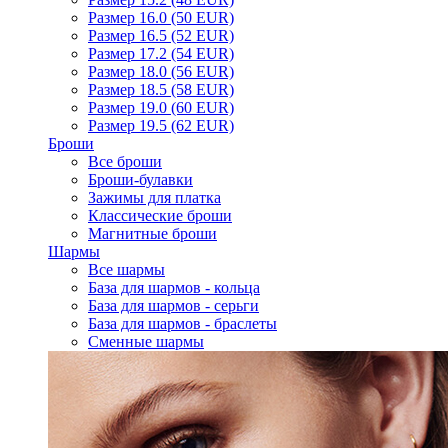
Размер 16.0 (50 EUR)
Размер 16.5 (52 EUR)
Размер 17.2 (54 EUR)
Размер 18.0 (56 EUR)
Размер 18.5 (58 EUR)
Размер 19.0 (60 EUR)
Размер 19.5 (62 EUR)
Броши
Все броши
Броши-булавки
Зажимы для платка
Классические броши
Магнитные броши
Шармы
Все шармы
База для шармов - кольца
База для шармов - серьги
База для шармов - браслеты
Сменные шармы