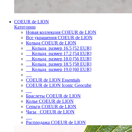
COEUR de LION
Категории
Новая коллекция COEUR de LION
Все украшения COEUR de LION
Кольца COEUR de LION
Кольца размер 16.5 [52 EUR]
Кольца размер 17.2 [54 EUR]
Кольца размер 18.0 [56 EUR]
Кольца размер 18.5 [58 EUR]
Кольца размер 19.0 [60 EUR]
COEUR de LION Essentials
COEUR de LION Iconic Geocube
Браслеты COEUR de LION
Колье COEUR de LION
Серьги COEUR de LION
Часы COEUR de LION
Распродажа COEUR de LION