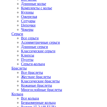
Длинные колье
Комплекты с колье
Кулоны
Ожерелья
Сотуары
Цепочки
Чокеры
Серьги
Все серьги
Асимметричные серьги
Длинные серьги
Классические серьги
Клипсы
Пусеты
Серьги-кольца
Браслеты
Все браслеты
Жесткие браслеты
Классические браслеты
Кожаные браслеты
Многослойные браслеты
Кольца
Все кольца
Безразмерные кольца
Размер 15.2 (48 EUR)