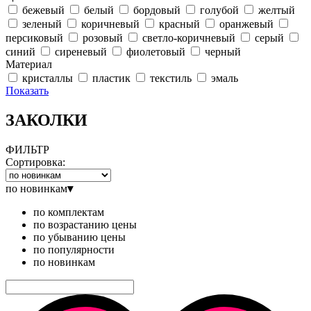
бежевый
белый
бордовый
голубой
желтый
зеленый
коричневый
красный
оранжевый
персиковый
розовый
светло-коричневый
серый
синий
сиреневый
фиолетовый
черный
Материал
кристаллы
пластик
текстиль
эмаль
Показать
ЗАКОЛКИ
ФИЛЬТР
Сортировка:
по новинкам
▾
по комплектам
по возрастанию цены
по убыванию цены
по популярности
по новинкам