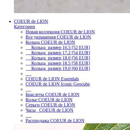
COEUR de LION
Категории
Новая коллекция COEUR de LION
Все украшения COEUR de LION
Кольца COEUR de LION
Кольца размер 16.5 [52 EUR]
Кольца размер 17.2 [54 EUR]
Кольца размер 18.0 [56 EUR]
Кольца размер 18.5 [58 EUR]
Кольца размер 19.0 [60 EUR]
COEUR de LION Essentials
COEUR de LION Iconic Geocube
Браслеты COEUR de LION
Колье COEUR de LION
Серьги COEUR de LION
Часы COEUR de LION
Распродажа COEUR de LION