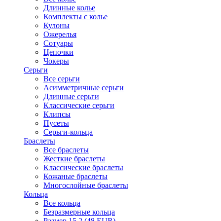
Длинные колье
Комплекты с колье
Кулоны
Ожерелья
Сотуары
Цепочки
Чокеры
Серьги
Все серьги
Асимметричные серьги
Длинные серьги
Классические серьги
Клипсы
Пусеты
Серьги-кольца
Браслеты
Все браслеты
Жесткие браслеты
Классические браслеты
Кожаные браслеты
Многослойные браслеты
Кольца
Все кольца
Безразмерные кольца
Размер 15.2 (48 EUR)