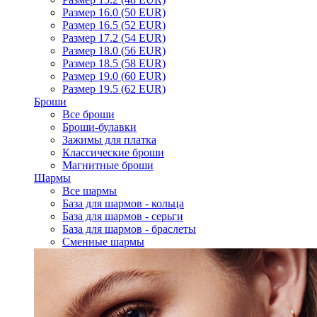
Размер 16.0 (50 EUR)
Размер 16.5 (52 EUR)
Размер 17.2 (54 EUR)
Размер 18.0 (56 EUR)
Размер 18.5 (58 EUR)
Размер 19.0 (60 EUR)
Размер 19.5 (62 EUR)
Броши
Все броши
Броши-булавки
Зажимы для платка
Классические броши
Магнитные броши
Шармы
Все шармы
База для шармов - кольца
База для шармов - серьги
База для шармов - браслеты
Сменные шармы