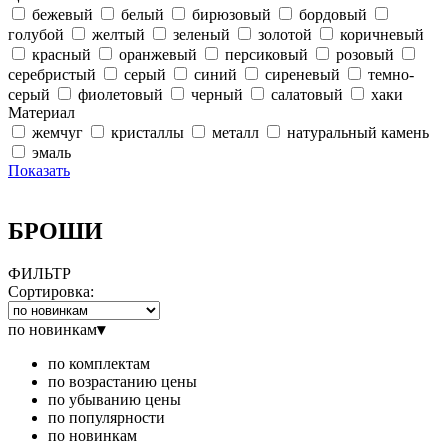
бежевый
белый
бирюзовый
бордовый
голубой
желтый
зеленый
золотой
коричневый
красный
оранжевый
персиковый
розовый
серебристый
серый
синий
сиреневый
темно-
серый
фиолетовый
черный
салатовый
хаки
Материал
жемчуг
кристаллы
металл
натуральный камень
эмаль
Показать
БРОШИ
ФИЛЬТР
Сортировка:
по новинкам
▾
по комплектам
по возрастанию цены
по убыванию цены
по популярности
по новинкам