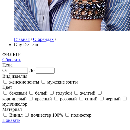
Главная
/
О брендах
/
Guy De Jean
ФИЛЬТР
Сбросить
Цена
От
До
Вид изделия
женские зонты
мужские зонты
Цвет
бежевый
белый
голубой
желтый
коричневый
красный
розовый
синий
черный
мультиколор
Материал
Винил
полиэстер 100%
полиэстер
Показать