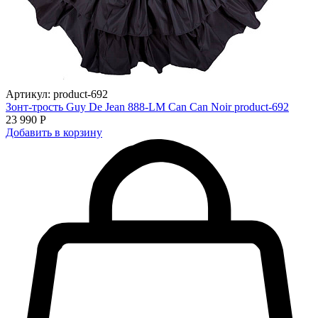
Артикул: product-692
Зонт-трость Guy De Jean 888-LM Can Can Noir product-692
23 990 Р
Добавить в корзину