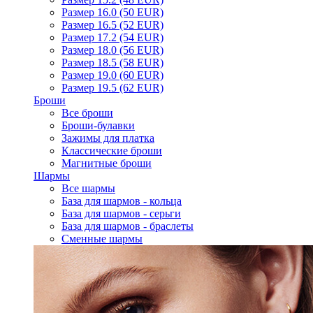
Размер 16.0 (50 EUR)
Размер 16.5 (52 EUR)
Размер 17.2 (54 EUR)
Размер 18.0 (56 EUR)
Размер 18.5 (58 EUR)
Размер 19.0 (60 EUR)
Размер 19.5 (62 EUR)
Броши
Все броши
Броши-булавки
Зажимы для платка
Классические броши
Магнитные броши
Шармы
Все шармы
База для шармов - кольца
База для шармов - серьги
База для шармов - браслеты
Сменные шармы