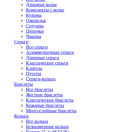
Длинные колье
Комплекты с колье
Кулоны
Ожерелья
Сотуары
Цепочки
Чокеры
Серьги
Все серьги
Асимметричные серьги
Длинные серьги
Классические серьги
Клипсы
Пусеты
Серьги-кольца
Браслеты
Все браслеты
Жесткие браслеты
Классические браслеты
Кожаные браслеты
Многослойные браслеты
Кольца
Все кольца
Безразмерные кольца
Размер 15.2 (48 EUR)