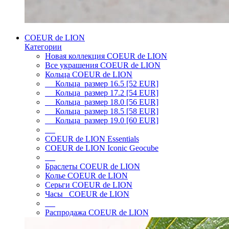
COEUR de LION
Категории
Новая коллекция COEUR de LION
Все украшения COEUR de LION
Кольца COEUR de LION
Кольца размер 16.5 [52 EUR]
Кольца размер 17.2 [54 EUR]
Кольца размер 18.0 [56 EUR]
Кольца размер 18.5 [58 EUR]
Кольца размер 19.0 [60 EUR]
COEUR de LION Essentials
COEUR de LION Iconic Geocube
Браслеты COEUR de LION
Колье COEUR de LION
Серьги COEUR de LION
Часы COEUR de LION
Распродажа COEUR de LION