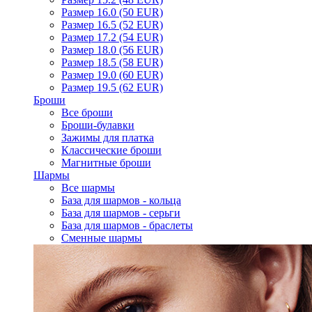
Размер 16.0 (50 EUR)
Размер 16.5 (52 EUR)
Размер 17.2 (54 EUR)
Размер 18.0 (56 EUR)
Размер 18.5 (58 EUR)
Размер 19.0 (60 EUR)
Размер 19.5 (62 EUR)
Броши
Все броши
Броши-булавки
Зажимы для платка
Классические броши
Магнитные броши
Шармы
Все шармы
База для шармов - кольца
База для шармов - серьги
База для шармов - браслеты
Сменные шармы