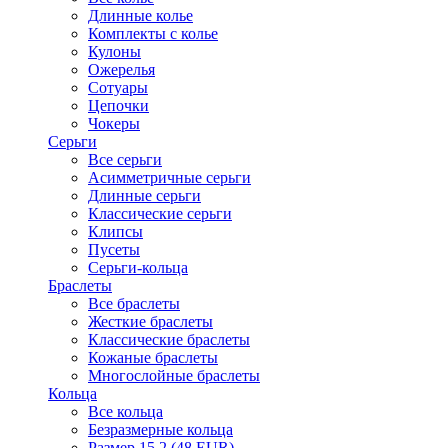
Длинные колье
Комплекты с колье
Кулоны
Ожерелья
Сотуары
Цепочки
Чокеры
Серьги
Все серьги
Асимметричные серьги
Длинные серьги
Классические серьги
Клипсы
Пусеты
Серьги-кольца
Браслеты
Все браслеты
Жесткие браслеты
Классические браслеты
Кожаные браслеты
Многослойные браслеты
Кольца
Все кольца
Безразмерные кольца
Размер 15.2 (48 EUR)