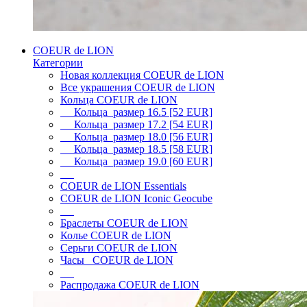
COEUR de LION
Категории
Новая коллекция COEUR de LION
Все украшения COEUR de LION
Кольца COEUR de LION
Кольца размер 16.5 [52 EUR]
Кольца размер 17.2 [54 EUR]
Кольца размер 18.0 [56 EUR]
Кольца размер 18.5 [58 EUR]
Кольца размер 19.0 [60 EUR]
COEUR de LION Essentials
COEUR de LION Iconic Geocube
Браслеты COEUR de LION
Колье COEUR de LION
Серьги COEUR de LION
Часы COEUR de LION
Распродажа COEUR de LION