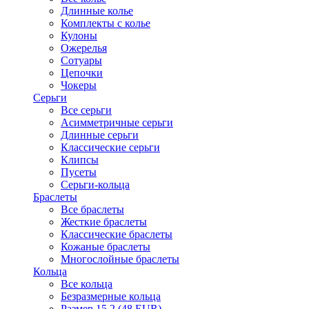
Длинные колье
Комплекты с колье
Кулоны
Ожерелья
Сотуары
Цепочки
Чокеры
Серьги
Все серьги
Асимметричные серьги
Длинные серьги
Классические серьги
Клипсы
Пусеты
Серьги-кольца
Браслеты
Все браслеты
Жесткие браслеты
Классические браслеты
Кожаные браслеты
Многослойные браслеты
Кольца
Все кольца
Безразмерные кольца
Размер 15.2 (48 EUR)