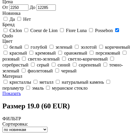
Цена
От
До
Новинка
Да
Нет
Бренд
Ciclon
Coeur de Lion
Fiore Luna
Possebon
Qudo
Цвет
белый
голубой
зеленый
золотой
коричневый
красный
кремовый
оранжевый
персиковый
розовый
светло-зеленый
светло-коричневый
серебристый
серый
синий
сиреневый
темно-
зеленый
фиолетовый
черный
Материал
кристаллы
металл
натуральный камень
перламутр
эмаль
муранское стекло
Показать
Размер 19.0 (60 EUR)
ФИЛЬТР
Сортировка: