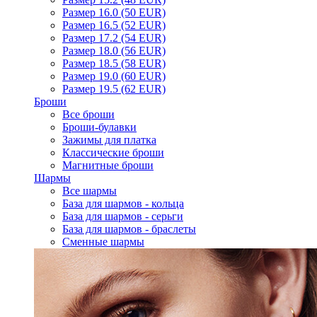
Размер 16.0 (50 EUR)
Размер 16.5 (52 EUR)
Размер 17.2 (54 EUR)
Размер 18.0 (56 EUR)
Размер 18.5 (58 EUR)
Размер 19.0 (60 EUR)
Размер 19.5 (62 EUR)
Броши
Все броши
Броши-булавки
Зажимы для платка
Классические броши
Магнитные броши
Шармы
Все шармы
База для шармов - кольца
База для шармов - серьги
База для шармов - браслеты
Сменные шармы