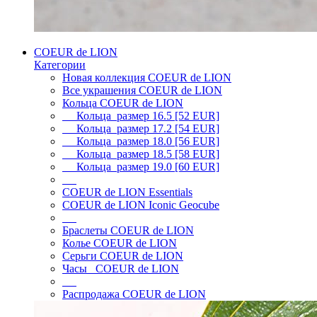
COEUR de LION
Категории
Новая коллекция COEUR de LION
Все украшения COEUR de LION
Кольца COEUR de LION
Кольца размер 16.5 [52 EUR]
Кольца размер 17.2 [54 EUR]
Кольца размер 18.0 [56 EUR]
Кольца размер 18.5 [58 EUR]
Кольца размер 19.0 [60 EUR]
COEUR de LION Essentials
COEUR de LION Iconic Geocube
Браслеты COEUR de LION
Колье COEUR de LION
Серьги COEUR de LION
Часы COEUR de LION
Распродажа COEUR de LION