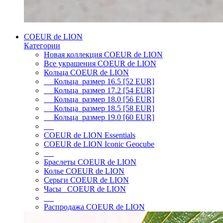
COEUR de LION
Категории
Новая коллекция COEUR de LION
Все украшения COEUR de LION
Кольца COEUR de LION
Кольца размер 16.5 [52 EUR]
Кольца размер 17.2 [54 EUR]
Кольца размер 18.0 [56 EUR]
Кольца размер 18.5 [58 EUR]
Кольца размер 19.0 [60 EUR]
COEUR de LION Essentials
COEUR de LION Iconic Geocube
Браслеты COEUR de LION
Колье COEUR de LION
Серьги COEUR de LION
Часы COEUR de LION
Распродажа COEUR de LION