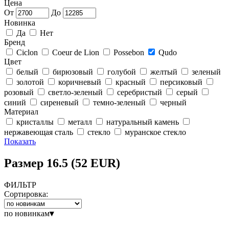
Цена
От
До
Новинка
Да
Нет
Бренд
Ciclon
Coeur de Lion
Possebon
Qudo
Цвет
белый
бирюзовый
голубой
желтый
зеленый
золотой
коричневый
красный
персиковый
розовый
светло-зеленый
серебристый
серый
синий
сиреневый
темно-зеленый
черный
Материал
кристаллы
металл
натуральный камень
нержавеющая сталь
стекло
муранское стекло
Показать
Размер 16.5 (52 EUR)
ФИЛЬТР
Сортировка:
по новинкам
▾