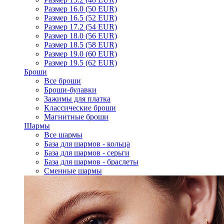
Размер 16.0 (50 EUR)
Размер 16.5 (52 EUR)
Размер 17.2 (54 EUR)
Размер 18.0 (56 EUR)
Размер 18.5 (58 EUR)
Размер 19.0 (60 EUR)
Размер 19.5 (62 EUR)
Броши
Все броши
Броши-булавки
Зажимы для платка
Классические броши
Магнитные броши
Шармы
Все шармы
База для шармов - кольца
База для шармов - серьги
База для шармов - браслеты
Сменные шармы