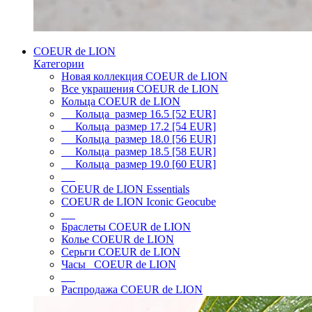
COEUR de LION
Категории
Новая коллекция COEUR de LION
Все украшения COEUR de LION
Кольца COEUR de LION
Кольца размер 16.5 [52 EUR]
Кольца размер 17.2 [54 EUR]
Кольца размер 18.0 [56 EUR]
Кольца размер 18.5 [58 EUR]
Кольца размер 19.0 [60 EUR]
COEUR de LION Essentials
COEUR de LION Iconic Geocube
Браслеты COEUR de LION
Колье COEUR de LION
Серьги COEUR de LION
Часы COEUR de LION
Распродажа COEUR de LION