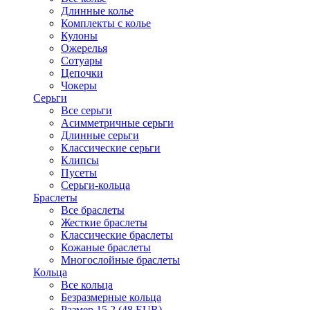
Длинные колье
Комплекты с колье
Кулоны
Ожерелья
Сотуары
Цепочки
Чокеры
Серьги
Все серьги
Асимметричные серьги
Длинные серьги
Классические серьги
Клипсы
Пусеты
Серьги-кольца
Браслеты
Все браслеты
Жесткие браслеты
Классические браслеты
Кожаные браслеты
Многослойные браслеты
Кольца
Все кольца
Безразмерные кольца
Размер 15.2 (48 EUR)