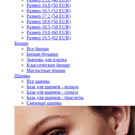
Размер 16.0 (50 EUR)
Размер 16.5 (52 EUR)
Размер 17.2 (54 EUR)
Размер 18.0 (56 EUR)
Размер 18.5 (58 EUR)
Размер 19.0 (60 EUR)
Размер 19.5 (62 EUR)
Броши
Все броши
Броши-булавки
Зажимы для платка
Классические броши
Магнитные броши
Шармы
Все шармы
База для шармов - кольца
База для шармов - серьги
База для шармов - браслеты
Сменные шармы