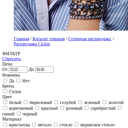
Главная
/
Каталог товаров
/
Сезонная распродажа
/
Распродажа Ciclon
ФИЛЬТР
Сбросить
Цена
От
До
Новинка
Да
Нет
Бренд
Ciclon
Цвет
белый
бирюзовый
голубой
зеленый
золотой
коричневый
красный
розовый
серебристый
синий
черный
Материал
кристаллы
металл
стекло
муранское стекло