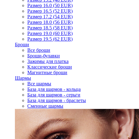
Размер 16.0 (50 EUR)
Размер 16.5 (52 EUR)
Размер 17.2 (54 EUR)
Размер 18.0 (56 EUR)
Размер 18.5 (58 EUR)
Размер 19.0 (60 EUR)
Размер 19.5 (62 EUR)
Броши
Все броши
Броши-булавки
Зажимы для платка
Классические броши
Магнитные броши
Шармы
Все шармы
База для шармов - кольца
База для шармов - серьги
База для шармов - браслеты
Сменные шармы