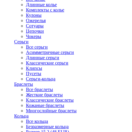
Длинные колье
Комплекты с колье
Кулоны
Ожерелья
Сотуары
Цепочки
Чокеры
Серьги
Все серьги
Асимметричные серьги
Длинные серьги
Классические серьги
Клипсы
Пусеты
Серьги-кольца
Браслеты
Все браслеты
Жесткие браслеты
Классические браслеты
Кожаные браслеты
Многослойные браслеты
Кольца
Все кольца
Безразмерные кольца
Размер 15.2 (48 EUR)