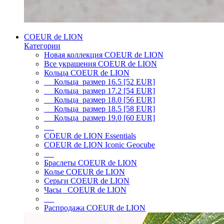
COEUR de LION
Категории
Новая коллекция COEUR de LION
Все украшения COEUR de LION
Кольца COEUR de LION
Кольца размер 16.5 [52 EUR]
Кольца размер 17.2 [54 EUR]
Кольца размер 18.0 [56 EUR]
Кольца размер 18.5 [58 EUR]
Кольца размер 19.0 [60 EUR]
COEUR de LION Essentials
COEUR de LION Iconic Geocube
Браслеты COEUR de LION
Колье COEUR de LION
Серьги COEUR de LION
Часы COEUR de LION
Распродажа COEUR de LION