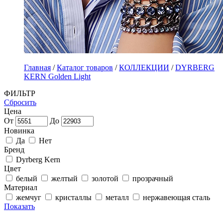
Главная
/
Каталог товаров
/
КОЛЛЕКЦИИ
/
DYRBERG
KERN Golden Light
ФИЛЬТР
Сбросить
Цена
От
До
Новинка
Да
Нет
Бренд
Dyrberg Kern
Цвет
белый
желтый
золотой
прозрачный
Материал
жемчуг
кристаллы
металл
нержавеющая сталь
Показать